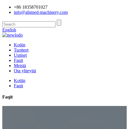
+86 18358701027
info@aligned-machinery.com
English
Kotiin
Tuotteet
Uutiset
Faqit
Meistä
Ota yhteyttä
Kotiin
Faqit
Faqit