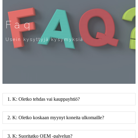
Faq
Usein kysyttyjä kysymyksiä
1. K: Oletko tehdas vai kauppayhtiö?
2. K: Oletko koskaan myynyt koneita ulkomaille?
3. K: Suoritatko OEM -palvelun?