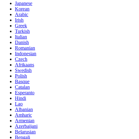
Japanese
Korean
Arabic
Irish
Greek
Turkish
Italian
Danish
Romanian
Indonesian
Czech
Afrikaans
Swedish
Polish
Basque
Catalan
Esperanto
Hindi
Lao
Albanian
Amharic
Armenian
Azerbaijani
Belarusian
Bengali