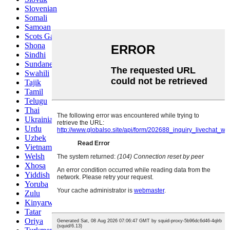
Slovenian
Somali
Samoan
Scots Gaelic
Shona
Sindhi
Sundanese
Swahili
Tajik
Tamil
Telugu
Thai
Ukrainian
Urdu
Uzbek
Vietnamese
Welsh
Xhosa
Yiddish
Yoruba
Zulu
Kinyarwanda
Tatar
Oriya