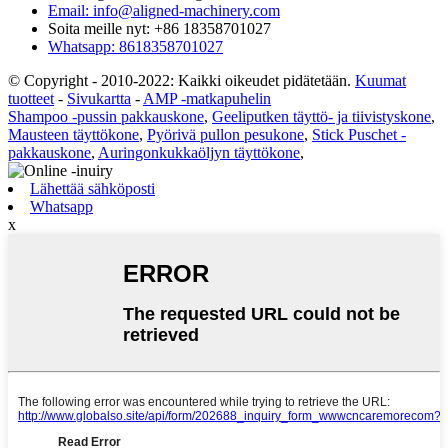
Email: info@aligned-machinery.com
Soita meille nyt: +86 18358701027
Whatsapp: 8618358701027
© Copyright - 2010-2022: Kaikki oikeudet pidätetään.
Kuumat
tuotteet
-
Sivukartta
-
AMP -matkapuhelin
Shampoo -pussin pakkauskone
,
Geeliputken täyttö- ja tiivistyskone
,
Mausteen täyttökone
,
Pyörivä pullon pesukone
,
Stick Puschet -
pakkauskone
,
Auringonkukkaöljyn täyttökone
,
Lähettää sähköposti
Whatsapp
x