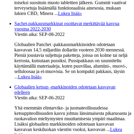
toiseksi suosituin muoto tablettien jälkeen. Gummit vaativat
terveysetuja lisäämällä funktionaalisia ainesosia, mukaan
lukien CBD, Minera ...
Lukea lisää
»
Sachet-pakkausmarkkinat osoittavat merkittävää kasvua
vuosina 2022-2030
Viestin aika: SEP-08-2022
Globaalien Panchet -pakkausmarkkinoiden odotetaan
kasvavan 14,5 miljardiin dollariin vuoteen 2030 mennessä.
Pieniä joustavia suljettuja paketteja, joissa on kolme tai neljä
kerrosta, kutsutaan pussiksi. Pussipakkaus on suunniteltu
käyttämällä materiaaleja, kuten puuvillaa, alumiini-, muovi-,
selluloosaa ja ei-muovisia. Se on kompakti pakkaus, täysin
...
Lukea lisää
»
Globaalien ketsup -markkinoiden odotetaan kasvavan
edelleen
Viestin aika: SEP-06-2022
Yhä enemmän elintarvike- ja juomateollisuudessa
ketsuppiteollisuuden kasvu johtuu länsimaisesta pikaruoasta ja
ruokavalion mieltymysten muuttamisesta ympäri maailmaa.
Lisäksi globaalien markkinoiden odotetaan kasvavan
kasvavan keskiluokan väestön vuoksi, kasvavan ...
Lukea