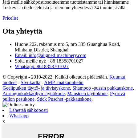
Jätä meille sähköpostiosoitteemme tuotteistamme tai hinnistamme
koskevista tiedusteluista ja olemme yhteydessä 24 tunnin sisällä.
Pricelist
Ota yhteyttä
Huone 202, rakennus nro 5, nro 335 Guanghua Road,
Minhang District, Shanghai.
Email: info@aligned-machinery.com
Soita meille nyt: +86 18358701027
Whatsapp: 8618358701027
© Copyright - 2010-2022: Kaikki oikeudet pidätetään.
Kuumat
tuotteet
-
Sivukartta
-
AMP -matkapuhelin
Geeliputken täyttö- ja tiivistyskone
,
Shampoo -pussin pakkauskone
,
Auringonkukkaöljyn täyttökone
,
Mausteen täyttökone
,
Pyörivä
pullon pesukone
,
Stick Puschet -pakkauskone
,
Lähettää sähköposti
Whatsapp
x