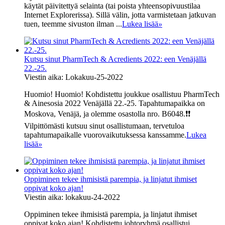
käytät päivitettyä selainta (tai poista yhteensopivuustilaa
Internet Explorerissa). Sillä välin, jotta varmistetaan jatkuvan
tuen, teemme sivuston ilman ...
Lukea lisää
»
Kutsu sinut PharmTech & Acredients 2022: een Venäjällä
22.-25.
Viestin aika: Lokakuu-25-2022
Huomio! Huomio! Kohdistettu joukkue osallistuu PharmTech
& Ainesosia 2022 Venäjällä 22.-25. Tapahtumapaikka on
Moskova, Venäjä, ja olemme osastolla nro. B6048.❗❗
Vilpittömästi kutsuu sinut osallistumaan, tervetuloa
tapahtumapaikalle vuorovaikutuksessa kanssamme.
Lukea
lisää
»
Oppiminen tekee ihmisistä parempia, ja linjatut ihmiset
oppivat koko ajan!
Viestin aika: lokakuu-24-2022
Oppiminen tekee ihmisistä parempia, ja linjatut ihmiset
oppivat koko ajan! Kohdistettu johtoryhmä osallistui