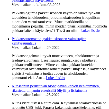
pakkauslaitetta käytettäessä
Viestin aika: toukokuu-08-2023
Pakkausjogurttia pakkauskoneen käyttö on tärkeä työkalu
tuotteiden tehokkuuden, johdonmukaisuuden ja lopullisen
tuoreuden varmistamisessa. Mutta markkinoilla on
monenlaisia ​​jogurttia, mihin meidän pitäisi kiinnittää huomiota
pakkauslaitetta käytettäessä? Tässä on niin ...
Lukea lisää
»
Pakkausautomaatio, pakkauskoneen valmistajien
kehityssuuntaus
Viestin aika: Lokakuu-29-2022
Pakkausongelmat liittyvät tuottavuuteen, tehokkuuteen ja
laadunvalvontaan. Useat suuret suuntaukset vaikuttavat
pakkausteollisuuteen. Viime vuosina pakkauskoneiden
valmistajat ovat automatisoineet pakkauslinjansa ja käyttäneet
älykästä valmistusta tuottavuuden ja tehokkuuden
parantamiseksi. Aut ...
Lukea lisää
»
Kitosaaniin perustuvan biohajoavan kalvon kehittäminen,
rikastettu timjamin eteerisellä öljyllä ja lisäaineilla
Viestin aika: Lokakuu-25-2022
Kiitos vierailustasi Nature.com. Käyttämäsi selainversiossa on
rajoitettu CSS -tuki. Parasta kokemusta suosittelemme, että