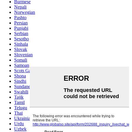
Burmese
Nepali
Norwegian
Pashto
Persian
Punjabi
Serbian
Sesotho
Sinhala
Slovak
Slovenian
Somali
Samoan
Scots Gaelic
Shona
Sindhi
Sundanese
Swahili
Tajik
Tamil
Telugu
Thai
Ukrainian
Urdu
Uzbek