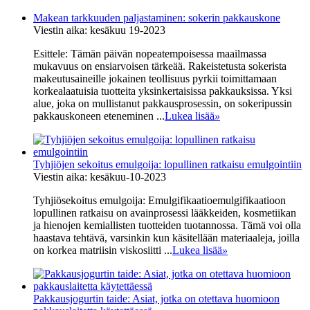
Makean tarkkuuden paljastaminen: sokerin pakkauskone
Viestin aika: kesäkuu 19-2023
Esittele: Tämän päivän nopeatempoisessa maailmassa
mukavuus on ensiarvoisen tärkeää. Rakeistetusta sokerista
makeutusaineille jokainen teollisuus pyrkii toimittamaan
korkealaatuisia tuotteita yksinkertaisissa pakkauksissa. Yksi
alue, joka on mullistanut pakkausprosessin, on sokeripussin
pakkauskoneen eteneminen ...
Lukea lisää
»
Tyhjiöjen sekoitus emulgoija: lopullinen ratkaisu emulgointiin
Viestin aika: kesäkuu-10-2023
Tyhjiösekoitus emulgoija: Emulgifikaatioemulgifikaatioon
lopullinen ratkaisu on avainprosessi lääkkeiden, kosmetiikan
ja hienojen kemiallisten tuotteiden tuotannossa. Tämä voi olla
haastava tehtävä, varsinkin kun käsitellään materiaaleja, joilla
on korkea matriisin viskosiitti ...
Lukea lisää
»
Pakkausjogurtin taide: Asiat, jotka on otettava huomioon