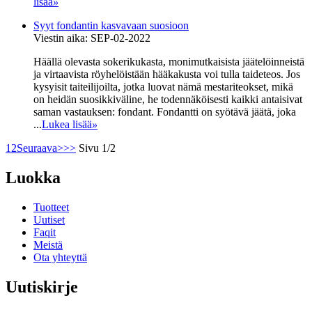
lisää
»
Syyt fondantin kasvavaan suosioon
Viestin aika: SEP-02-2022
Häällä olevasta sokerikukasta, monimutkaisista jäätelöinneistä
ja virtaavista röyhelöistään hääkakusta voi tulla taideteos. Jos
kysyisit taiteilijoilta, jotka luovat nämä mestariteokset, mikä
on heidän suosikkiväline, he todennäköisesti kaikki antaisivat
saman vastauksen: fondant. Fondantti on syötävä jäätä, joka
...
Lukea lisää
»
1
2
Seuraava>
>>
Sivu 1/2
Luokka
Tuotteet
Uutiset
Faqit
Meistä
Ota yhteyttä
Uutiskirje