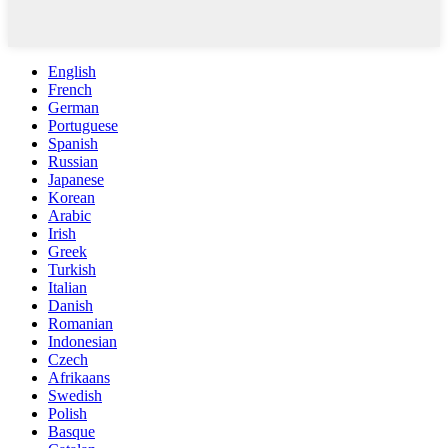
English
French
German
Portuguese
Spanish
Russian
Japanese
Korean
Arabic
Irish
Greek
Turkish
Italian
Danish
Romanian
Indonesian
Czech
Afrikaans
Swedish
Polish
Basque