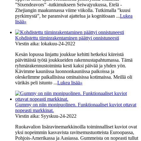
”Sixendeavors” -tutkimukseen Seiwajyukussa, Etelä -
Zhejiangin maakunnassa viime viikolla. Tutkimalla ”kuusi
pyrkimystä”, he paransivat ajattelua ja kognitioaan ...
Lukea
lisää
»
Kohdistettu tiiminrakentaminen päättyi onnistuneesti
Viestin aika: lokakuu-24-2022
Kesän lopussa linjattu joukkue kehitti hetkeksi kiireistä
päivittäistä työtä joukkueiden rakennustapahtumassa. Tämä
ryhmärakennustoiminta kesti kaksi päivää ja yhden yön.
Kävimme kauniissa luonnonkauniissa paikoissa ja
oleskelimme paikallisissa ominaisissa kotimaissa. Meillä oli
värikäs peli istunto ...
Lukea lisää
»
Gummy on niin monipuolinen. Funktionaaliset kuviot ottavat
nopeasti markkinat.
Viestin aika: Syyskuu-24-2022
Ruokavalion lisäravinemarkkinoilla toiminnalliset kuviot ovat
yksi nopeimmin kasvavista ravitsemustuotteista Euroopassa,
Pohjois-Amerikassa ja Aasiassa. Gummeista on nopeasti tullut