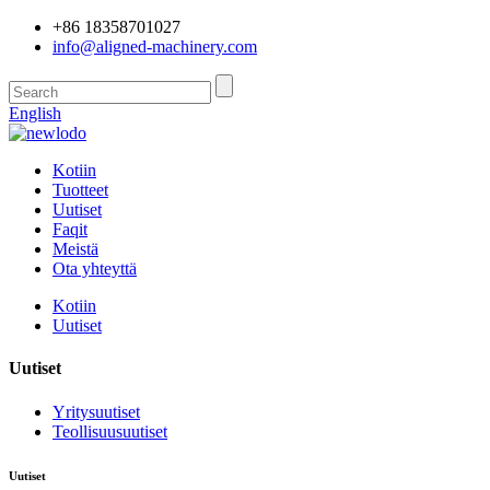
+86 18358701027
info@aligned-machinery.com
English
Kotiin
Tuotteet
Uutiset
Faqit
Meistä
Ota yhteyttä
Kotiin
Uutiset
Uutiset
Yritysuutiset
Teollisuusuutiset
Uutiset