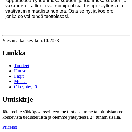
lopputuotteen yhdenmukaisuuden, johdonmukaisuuden ja
vakauden. Laitteet ovat monipuolisia, helppokäyttöisiä ja
vaativat minimaalista huoltoa. Osta se nyt ja koe ero,
jonka se voi tehdä tuotteissasi.
Viestin aika: kesäkuu-10-2023
Luokka
Tuotteet
Uutiset
Faqit
Meistä
Ota yhteyttä
Uutiskirje
Jätä meille sähköpostiosoitteemme tuotteistamme tai hinnistamme
koskevista tiedusteluista ja olemme yhteydessä 24 tunnin sisällä.
Pricelist