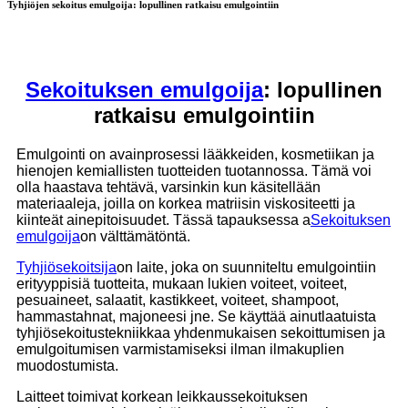
Tyhjiöjen sekoitus emulgoija: lopullinen ratkaisu emulgointiin
Sekoituksen emulgoija
: lopullinen
ratkaisu emulgointiin
Emulgointi on avainprosessi lääkkeiden, kosmetiikan ja
hienojen kemiallisten tuotteiden tuotannossa. Tämä voi
olla haastava tehtävä, varsinkin kun käsitellään
materiaaleja, joilla on korkea matriisin viskositeetti ja
kiinteät ainepitoisuudet. Tässä tapauksessa a
Sekoituksen
emulgoija
on välttämätöntä.
Tyhjiösekoitsija
on laite, joka on suunniteltu emulgointiin
erityyppisiä tuotteita, mukaan lukien voiteet, voiteet,
pesuaineet, salaatit, kastikkeet, voiteet, shampoot,
hammastahnat, majoneesi jne. Se käyttää ainutlaatuista
tyhjiösekoitustekniikkaa yhdenmukaisen sekoittumisen ja
emulgoitumisen varmistamiseksi ilman ilmakuplien
muodostumista.
Laitteet toimivat korkean leikkaussekoituksen