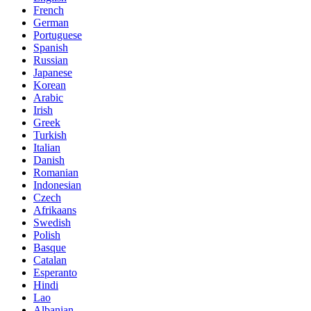
French
German
Portuguese
Spanish
Russian
Japanese
Korean
Arabic
Irish
Greek
Turkish
Italian
Danish
Romanian
Indonesian
Czech
Afrikaans
Swedish
Polish
Basque
Catalan
Esperanto
Hindi
Lao
Albanian