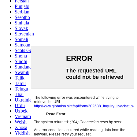
Persian
Punjabi
Serbian
Sesotho
Sinhala
Slovak
Slovenian
Somali
Samoan
Scots Gaelic
Shona
Sindhi
Sundanese
Swahili
Tajik
Tamil
Telugu
Thai
Ukrainian
Urdu
Uzbek
Vietnamese
Welsh
Xhosa
Yiddish