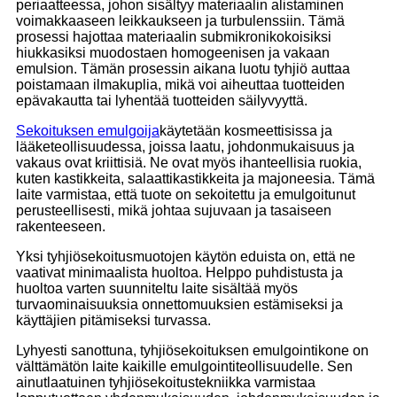
periaatteessa, johon sisältyy materiaalin alistaminen
voimakkaaseen leikkaukseen ja turbulenssiin. Tämä
prosessi hajottaa materiaalin submikronikokoisiksi
hiukkasiksi muodostaen homogeenisen ja vakaan
emulsion. Tämän prosessin aikana luotu tyhjiö auttaa
poistamaan ilmakuplia, mikä voi aiheuttaa tuotteiden
epävakautta tai lyhentää tuotteiden säilyvyyttä.
Sekoituksen emulgoija
käytetään kosmeettisissa ja
lääketeollisuudessa, joissa laatu, johdonmukaisuus ja
vakaus ovat kriittisiä. Ne ovat myös ihanteellisia ruokia,
kuten kastikkeita, salaattikastikkeita ja majoneesia. Tämä
laite varmistaa, että tuote on sekoitettu ja emulgoitunut
perusteellisesti, mikä johtaa sujuvaan ja tasaiseen
rakenteeseen.
Yksi tyhjiösekoitusmuotojen käytön eduista on, että ne
vaativat minimaalista huoltoa. Helppo puhdistusta ja
huoltoa varten suunniteltu laite sisältää myös
turvaominaisuuksia onnettomuuksien estämiseksi ja
käyttäjien pitämiseksi turvassa.
Lyhyesti sanottuna, tyhjiösekoituksen emulgointikone on
välttämätön laite kaikille emulgointiteollisuudelle. Sen
ainutlaatuinen tyhjiösekoitustekniikka varmistaa