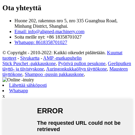
Ota yhteyttä
Huone 202, rakennus nro 5, nro 335 Guanghua Road,
Minhang District, Shanghai.
Email: info@aligned-machinery.com
Soita meille nyt: +86 18358701027
Whatsapp: 8618358701027
© Copyright - 2010-2022: Kaikki oikeudet pidätetään.
Kuumat
tuotteet
-
Sivukartta
-
AMP -matkapuhelin
Stick Puschet -pakkauskone
,
Pyörivä pullon pesukone
,
Geeliputken
täyttö- ja tiivistyskone
,
Auringonkukkaöljyn täyttökone
,
Mausteen
täyttökone
,
Shampoo -pussin pakkauskone
,
Lähettää sähköposti
Whatsapp
x