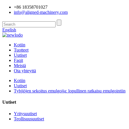
+86 18358701027
info@aligned-machinery.com
English
Kotiin
Tuotteet
Uutiset
Faqit
Meistä
Ota yhteyttä
Kotiin
Uutiset
Tyhjiöjen sekoitus emulgoija: lopullinen ratkaisu emulgointiin
Uutiset
Yritysuutiset
Teollisuusuutiset