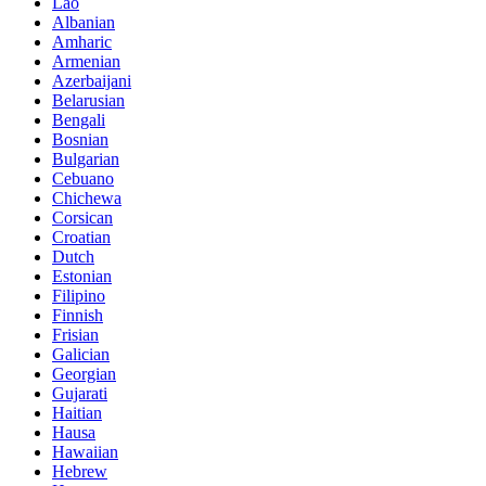
Lao
Albanian
Amharic
Armenian
Azerbaijani
Belarusian
Bengali
Bosnian
Bulgarian
Cebuano
Chichewa
Corsican
Croatian
Dutch
Estonian
Filipino
Finnish
Frisian
Galician
Georgian
Gujarati
Haitian
Hausa
Hawaiian
Hebrew