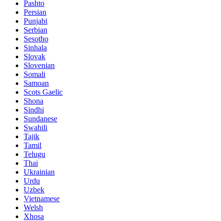
Pashto
Persian
Punjabi
Serbian
Sesotho
Sinhala
Slovak
Slovenian
Somali
Samoan
Scots Gaelic
Shona
Sindhi
Sundanese
Swahili
Tajik
Tamil
Telugu
Thai
Ukrainian
Urdu
Uzbek
Vietnamese
Welsh
Xhosa