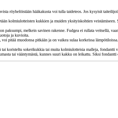
vista röyhelöistään hääkakusta voi tulla taideteos. Jos kysyisit taiteilij
etään kolmiulotteisten kukkien ja muiden yksityiskohtien veistämiseen. Se
ä on paksumpi, melkein savinen rakenne. Fudgea ei rullata veitsellä, vaan
toja ja kuvioita.
a, voi pitää muodonsa pitkään ja on vaikea sulaa korkeissa lämpötiloissa.
 tai koristeltu sokerikukkia tai muita kolmiulotteisia malleja, fondantti
kkumasta tai vääntymästä, kunnes suuri kakku on leikattu. Siksi fondantt