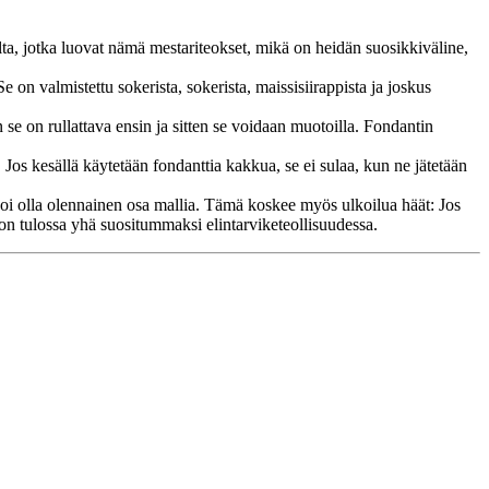
oilta, jotka luovat nämä mestariteokset, mikä on heidän suosikkiväline,
 on valmistettu sokerista, sokerista, maissisiirappista ja joskus
 se on rullattava ensin ja sitten se voidaan muotoilla. Fondantin
 Jos kesällä käytetään fondanttia kakkua, se ei sulaa, kun ne jätetään
 voi olla olennainen osa mallia. Tämä koskee myös ulkoilua häät: Jos
i on tulossa yhä suositummaksi elintarviketeollisuudessa.