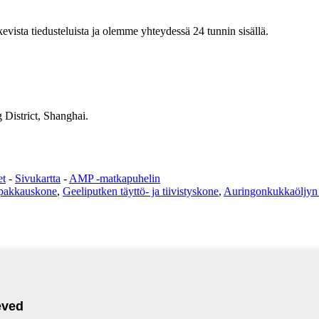
vista tiedusteluista ja olemme yhteydessä 24 tunnin sisällä.
District, Shanghai.
et
-
Sivukartta
-
AMP -matkapuhelin
-pakkauskone
,
Geeliputken täyttö- ja tiivistyskone
,
Auringonkukkaöljyn 