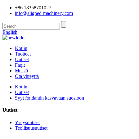
+86 18358701027
info@aligned-machinery.com
English
Kotiin
Tuotteet
Uutiset
Faqit
Meistä
Ota yhteyttä
Kotiin
Uutiset
Syyt fondantin kasvavaan suosioon
Uutiset
Yritysuutiset
Teollisuusuutiset