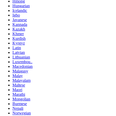
Hmong
Hungarian
Icelandic
Igbo
Javanese
Kannada
Kazakh
Khmer
Kurdish
Kyrgyz
Latin
Latvian
Lithuanian
Luxembou..
Macedonian
Malagasy
Malay
Malayalam
Maltese
Maori
Marathi
Mongolian
Burmese
Nepali
Norwegian