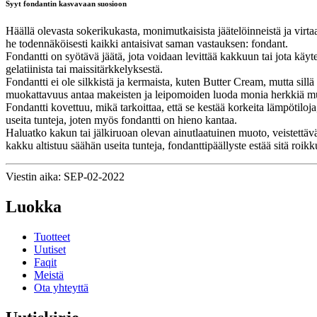
Syyt fondantin kasvavaan suosioon
Häällä olevasta sokerikukasta, monimutkaisista jäätelöinneistä ja virtaa
he todennäköisesti kaikki antaisivat saman vastauksen: fondant.
Fondantti on syötävä jäätä, jota voidaan levittää kakkuun tai jota käyt
gelatiinista tai maissitärkkelyksestä.
Fondantti ei ole silkkistä ja kermaista, kuten Butter Cream, mutta sill
muokattavuus antaa makeisten ja leipomoiden luoda monia herkkiä muo
Fondantti kovettuu, mikä tarkoittaa, että se kestää korkeita lämpötiloj
useita tunteja, joten myös fondantti on hieno kantaa.
Haluatko kakun tai jälkiruoan olevan ainutlaatuinen muoto, veistettävä
kakku altistuu säähän useita tunteja, fondanttipäällyste estää sitä roi
Viestin aika: SEP-02-2022
Luokka
Tuotteet
Uutiset
Faqit
Meistä
Ota yhteyttä