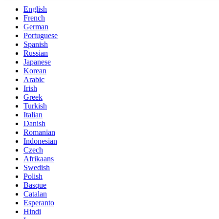
English
French
German
Portuguese
Spanish
Russian
Japanese
Korean
Arabic
Irish
Greek
Turkish
Italian
Danish
Romanian
Indonesian
Czech
Afrikaans
Swedish
Polish
Basque
Catalan
Esperanto
Hindi