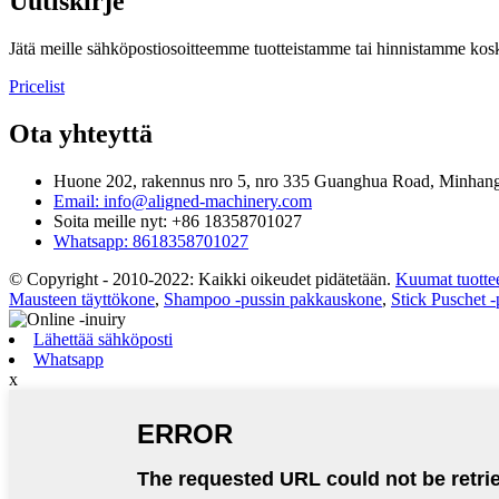
Uutiskirje
Jätä meille sähköpostiosoitteemme tuotteistamme tai hinnistamme koske
Pricelist
Ota yhteyttä
Huone 202, rakennus nro 5, nro 335 Guanghua Road, Minhang 
Email: info@aligned-machinery.com
Soita meille nyt: +86 18358701027
Whatsapp: 8618358701027
© Copyright - 2010-2022: Kaikki oikeudet pidätetään.
Kuumat tuotte
Mausteen täyttökone
,
Shampoo -pussin pakkauskone
,
Stick Puschet 
Lähettää sähköposti
Whatsapp
x