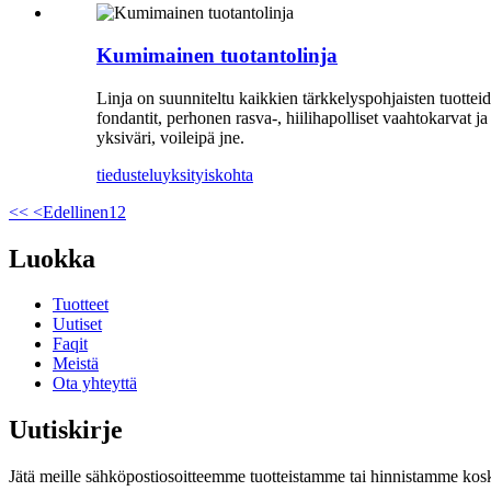
Kumimainen tuotantolinja
Linja on suunniteltu kaikkien tärkkelyspohjaisten tuottei
fondantit, perhonen rasva-, hiilihapolliset vaahtokarvat ja
yksiväri, voileipä jne.
tiedustelu
yksityiskohta
<<
<Edellinen
1
2
Luokka
Tuotteet
Uutiset
Faqit
Meistä
Ota yhteyttä
Uutiskirje
Jätä meille sähköpostiosoitteemme tuotteistamme tai hinnistamme koske