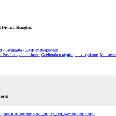
District, Shanghai.
et
-
Sivukartta
-
AMP -matkapuhelin
ck Puschet -pakkauskone
,
Geeliputken täyttö- ja tiivistyskone
,
Mausteen