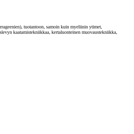
arrageenien), tuotantoon, samoin kuin myeliinin ytimet,
, täyslevyn kaatamistekniikkaa, kertaluonteinen muovaustekniikka,