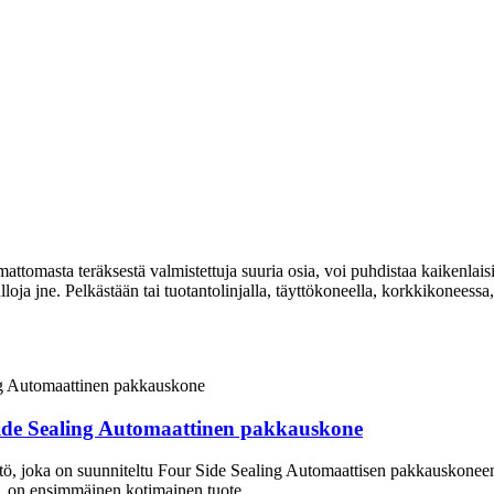
omasta teräksestä valmistettuja suuria osia, voi puhdistaa kaikenlaisia ​
loja jne. Pelkästään tai tuotantolinjalla, täyttökoneella, korkkikoneess
ide Sealing Automaattinen pakkauskone
ö, joka on suunniteltu Four Side Sealing Automaattisen pakkauskoneen p
ä, on ensimmäinen kotimainen tuote.