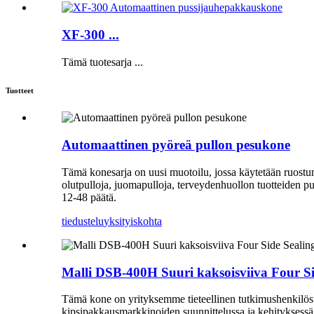
XF-300 ...
Tämä tuotesarja ...
Tuotteet
Automaattinen pyöreä pullon pesukone
Tämä konesarja on uusi muotoilu, jossa käytetään ruostumatt
olutpulloja, juomapulloja, terveydenhuollon tuotteiden pul
12-48 päätä.
tiedustelu
yksityiskohta
Malli DSB-400H Suuri kaksoisviiva Four S
Tämä kone on yrityksemme tieteellinen tutkimushenkilöst
kipsipakkausmarkkinoiden suunnittelussa ja kehityksess