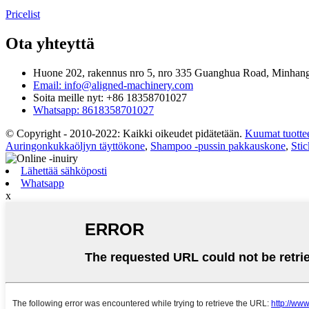
Pricelist
Ota yhteyttä
Huone 202, rakennus nro 5, nro 335 Guanghua Road, Minhang 
Email: info@aligned-machinery.com
Soita meille nyt: +86 18358701027
Whatsapp: 8618358701027
© Copyright - 2010-2022: Kaikki oikeudet pidätetään.
Kuumat tuotte
Auringonkukkaöljyn täyttökone
,
Shampoo -pussin pakkauskone
,
Sti
Lähettää sähköposti
Whatsapp
x