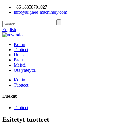
+86 18358701027
info@aligned-machinery.com
English
Kotiin
Tuotteet
Uutiset
Faqit
Meistä
Ota yhteyttä
Kotiin
Tuotteet
Luokat
Tuotteet
Esitetyt tuotteet