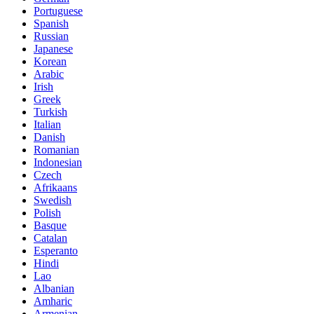
Portuguese
Spanish
Russian
Japanese
Korean
Arabic
Irish
Greek
Turkish
Italian
Danish
Romanian
Indonesian
Czech
Afrikaans
Swedish
Polish
Basque
Catalan
Esperanto
Hindi
Lao
Albanian
Amharic
Armenian