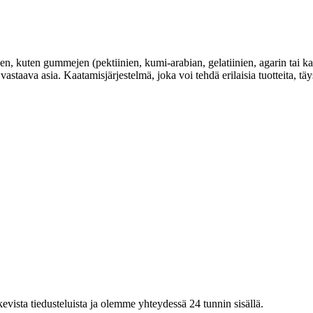
den, kuten gummejen (pektiinien, kumi-arabian, gelatiinien, agarin tai k
 vastaava asia. Kaatamisjärjestelmä, joka voi tehdä erilaisia ​​tuotteita
vista tiedusteluista ja olemme yhteydessä 24 tunnin sisällä.