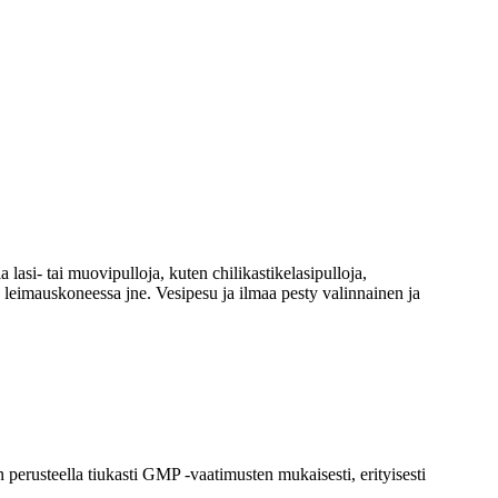
​lasi- tai muovipulloja, kuten chilikastikelasipulloja,
a, leimauskoneessa jne. Vesipesu ja ilmaa pesty valinnainen ja
erusteella tiukasti GMP -vaatimusten mukaisesti, erityisesti