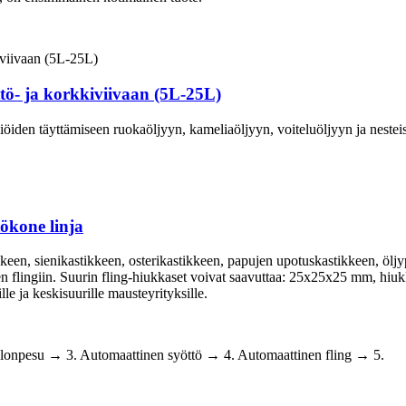
ttö- ja korkkiviivaan (5L-25L)
liöiden täyttämiseen ruokaöljyyn, kameliaöljyyn, voiteluöljyyn ja nesteis
tökone linja
tikkeen, sienikastikkeen, osterikastikkeen, papujen upotuskastikkeen, öl
een flingiin. Suurin fling-hiukkaset voivat saavuttaa: 25x25x25 mm, hiu
le ja keskisuurille mausteyrityksille.
llonpesu → 3. Automaattinen syöttö → 4. Automaattinen fling → 5.