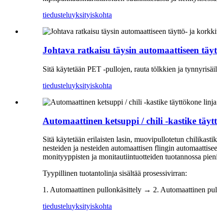
tiedustelu
yksityiskohta
Johtava ratkaisu täysin automaattiseen täy
Sitä käytetään PET -pullojen, rauta tölkkien ja tynnyrisäi
tiedustelu
yksityiskohta
Automaattinen ketsuppi / chili -kastike täyt
Sitä käytetään erilaisten lasin, muovipullotetun chilikas
nesteiden ja nesteiden automaattisen flingin automaattis
monityyppisten ja monitautiintuotteiden tuotannossa pienil
Tyypillinen tuotantolinja sisältää prosessivirran:
1. Automaattinen pullonkäsittely → 2. Automaattinen pu
tiedustelu
yksityiskohta